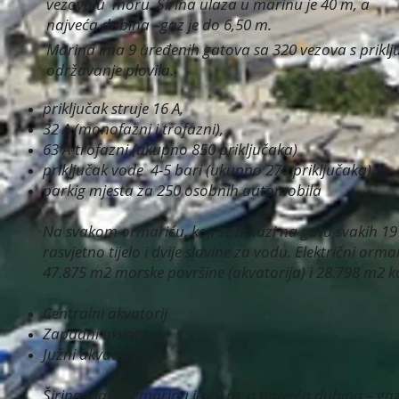
vezova u moru. Širina ulaza u marinu je 40 m, a
najveća dubina –gaz je do 6,50 m.
Marina ima 9 uređenih gatova sa 320 vezova s priklju
održavanje plovila.
priključak struje 16 A,
32 A (monofazni i trofazni),
63 A-trofazni (ukupno 850 priključaka)
priključak vode 4-5 bari (ukupno 270 priključaka)
parkig mjesta za 250 osobnih automobila
Na svakom ormariću, koji se nalazi na gatu svakih 19 
rasvjetno tijelo i dvije slavine za vodu. Električni o
47.875 m2 morske površine (akvatorija) i 28.798 m2 ko
Centralni akvatorij
Zapadni akvatorij
Južni akvatorij
Širina ulaza u marinu je 40 m, a najveća dubina – gaz