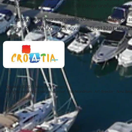
od akvatoriija. Potrošnja vode i struje uračunata je u 
Gatove osigurava mornarsko-zaštitarska služba 24 s
Marina "Ramova" Krvavica, Krvavica 44, 21320 Baška V
Copyright © 2016 Mondriani Design.
All rights reserved. Creative director - Vito Mondriani . Art director - Nina 