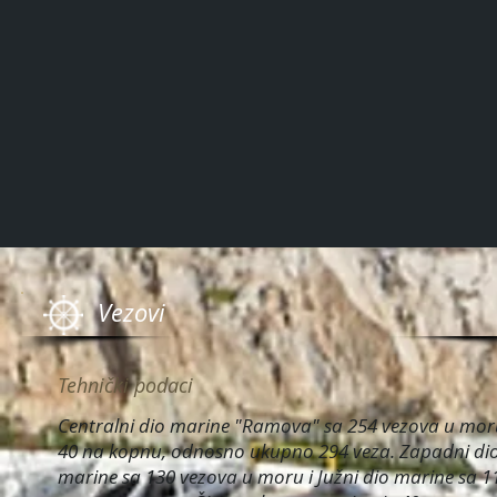
Vezovi
Tehnički podaci
Centralni dio marine "Ramova" sa 254 vezova u mor
40 na kopnu, odnosno ukupno 294 veza. Zapadni di
marine sa 130 vezova u moru i Južni dio marine sa 