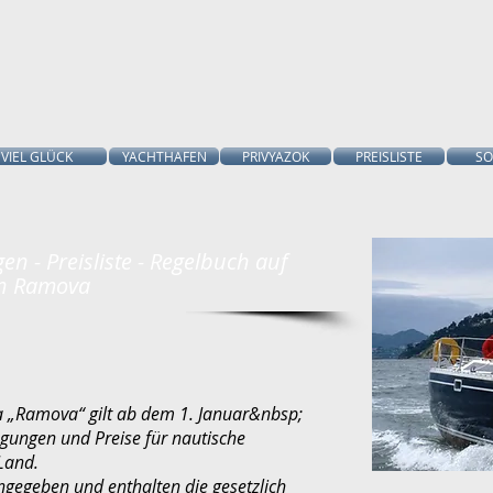
VIEL GLÜCK
YACHTHAFEN
PRIVYAZOK
PREISLISTE
SO
n - Preisliste - Regelbuch auf
on Ramova
na „Ramova“ gilt ab dem 1. Januar&nbsp;
gungen und Preise für nautische
Land.
angegeben und enthalten die gesetzlich