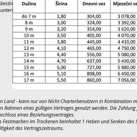
 bestimmten Bedingungen (lange Dürre,
 untersagen, worüber die Benutzer
n Land - kann nur von Nicht-Charterbenutzern in Kombination mit
im Rahmen eines gültigen Vertrages genutzt werden. Die Zahlung f
bschluss eines Beziehungsvertrages.
das Festmachen im Trockenen beinhaltet 1 Heben und Senken des 
igkeit des Vertragszeitraums.