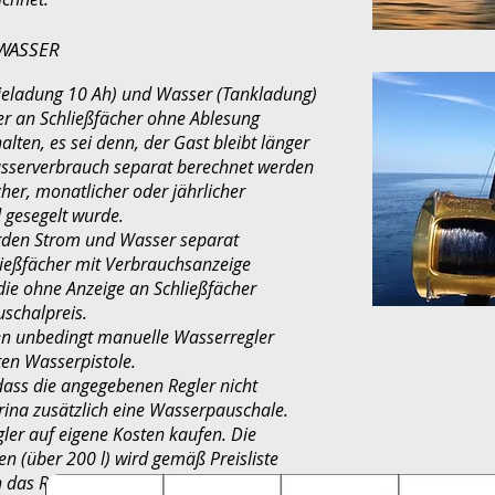
WASSER
ieladung 10 Ah) und Wasser (Tankladung)
 der an Schließfächer ohne Ablesung
ten, es sei denn, der Gast bleibt länger
asserverbrauch separat berechnet werden
her, monatlicher oder jährlicher
 gesegelt wurde.
rden Strom und Wasser separat
hließfächer mit Verbrauchsanzeige
 die ohne Anzeige an Schließfächer
schalpreis.
n unbedingt manuelle Wasserregler
en Wasserpistole.
dass die angegebenen Regler nicht
ina zusätzlich eine Wasserpauschale.
er auf eigene Kosten kaufen. Die
 (über 200 l) wird gemäß Preisliste
h das Recht vor, das Waschen von Schiffen