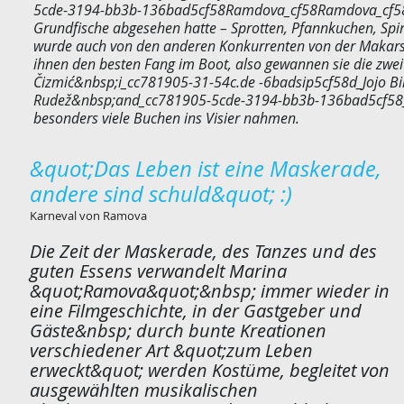
5cde-3194-bb3b-136bad5cf58Ramdova_cf58Ramdova_cf58 Er ü
Grundfische abgesehen hatte – Sprotten, Pfannkuchen, Spinne
wurde auch von den anderen Konkurrenten von der Makarska
ihnen den besten Fang im Boot, also gewannen sie die zweit
Čizmić&nbsp;i_cc781905-31-54c.de -6badsip5cf58d_Jojo Bi
Rudež&nbsp;and_cc781905-5cde-3194-bb3b-136bad5cf58_Mari
besonders viele Buchen ins Visier nahmen.
&quot;Das Leben ist eine Maskerade,
andere sind schuld&quot; :)
Karneval von Ramova
Die Zeit der Maskerade, des Tanzes und des
guten Essens verwandelt Marina
&quot;Ramova&quot;&nbsp; immer wieder in
eine Filmgeschichte, in der Gastgeber und
Gäste&nbsp; durch bunte Kreationen
verschiedener Art &quot;zum Leben
erweckt&quot; werden Kostüme, begleitet von
ausgewählten musikalischen