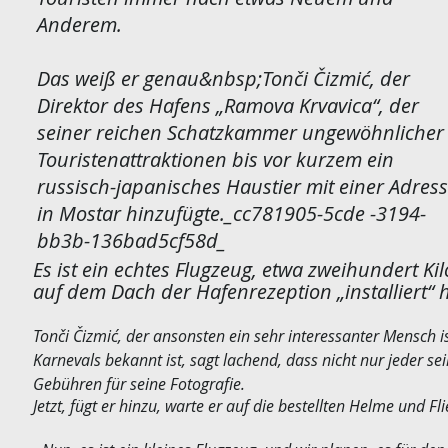
Anderem.
Das weiß er genau&nbsp;Tonči Čizmić, der
Direktor des Hafens „Ramova Krvavica“, der
seiner reichen Schatzkammer ungewöhnlicher
Touristenattraktionen bis vor kurzem ein
russisch-japanisches Haustier mit einer Adres
in Mostar hinzufügte._cc781905-5cde -3194-
bb3b-136bad5cf58d_
Es ist ein echtes Flugzeug, etwa zweihundert K
auf dem Dach der Hafenrezeption „installiert“ h
Tonči Čizmić, der ansonsten ein sehr interessanter Mensch 
Karnevals bekannt ist, sagt lachend, dass nicht nur jeder s
Gebühren für seine Fotografie.
Jetzt, fügt er hinzu, warte er auf die bestellten Helme und Fli