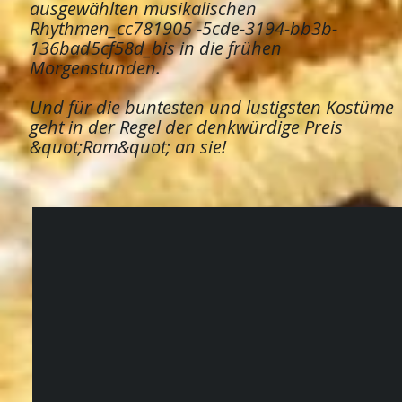
ausgewählten musikalischen
Rhythmen_cc781905 -5cde-3194-bb3b-
136bad5cf58d_bis in die frühen
Morgenstunden.
Und für die buntesten und lustigsten Kostüme
geht in der Regel der denkwürdige Preis
&quot;Ram&quot; an sie!