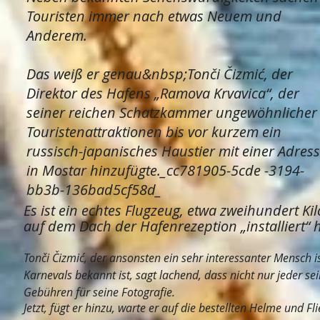
Touristen immer nach etwas Neuem und
Anderem.
Das weiß er genau&nbsp;Tonči Čizmić, der
Direktor des Hafens „Ramova Krvavica“, der
seiner reichen Schatzkammer ungewöhnlicher
Touristenattraktionen bis vor kurzem ein
russisch-japanisches Haustier mit einer Adres
in Mostar hinzufügte._cc781905-5cde -3194-
bb3b-136bad5cf58d_
Es ist ein echtes Flugzeug, etwa zweihundert K
auf dem Dach der Hafenrezeption „installiert“ h
Tonči Čizmić, der ansonsten ein sehr interessanter Mensch 
Karnevals bekannt ist, sagt lachend, dass nicht nur jeder s
Gebühren für seine Fotografie.
Jetzt, fügt er hinzu, warte er auf die bestellten Helme und Fli