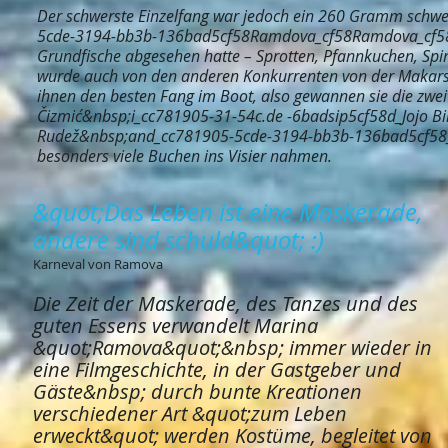
Der schwerste Einzelfang war jedoch ein 260 Gramm schwe
5cde-3194-bb3b-136bad5cf58Ramdova_cf58Ramdova_cf58 Er ü
Grundfische abgesehen hatte – Sprotten, Pfannkuchen, Spinne
wurde auch von den anderen Konkurrenten von der Makarska
ihnen den besten Fang im Boot, also gewannen sie die zweit
Čizmić&nbsp;i_cc781905-31-54c.de -6badsip5cf58d_Jojo Bi
Rudež&nbsp;and_cc781905-5cde-3194-bb3b-136bad5cf58_Mari
besonders viele Buchen ins Visier nahmen.
&quot;Das Leben ist eine Maskerade,
andere sind schuld&quot; :)
Karneval von Ramova
Die Zeit der Maskerade, des Tanzes und des
guten Essens verwandelt Marina
&quot;Ramova&quot;&nbsp; immer wieder in
eine Filmgeschichte, in der Gastgeber und
Gäste&nbsp; durch bunte Kreationen
verschiedener Art &quot;zum Leben
erweckt&quot; werden Kostüme, begleitet von