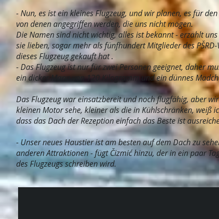
- Nun, es ist ein kleines Flugzeug, und wir planen, es für d
von denen angegriffen werden, die uns nicht mögen.
Die Namen sind nicht wichtig, alles ist bekannt - erzählt un
sie lieben, sogar mehr als fünfhundert Mitglieder des PŠ
dieses Flugzeug gekauft hat .
- Das Flugzeug ist nur für zwei Personen geeignet, daher mu
ein dicker Mann von 120 Kilogramm und ein dünnes Mädch
Das Flugzeug war einsatzbereit und noch flugfähig, aber wir
kleinen Motor sehe, kleiner als die in Kühlschränken, weiß ic
dass das Dach der Rezeption einfach das Beste ist ausreiche
- Unser neues Haustier ist am besten auf dem Dach zu sehen
anderen Attraktionen - fügt Čizmić hinzu, der in ein paar 
des Flugzeugs schreiben wird.