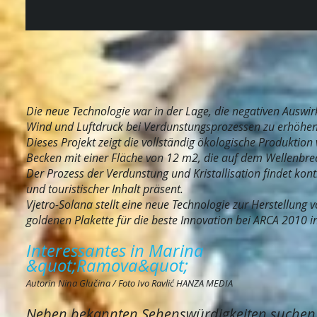
Die neue Technologie war in der Lage, die negativen Ausw
Wind und Luftdruck bei Verdunstungsprozessen zu erhöhen
Dieses Projekt zeigt die vollständig ökologische Produktio
Becken mit einer Fläche von 12 m2, die auf dem Wellenbrec
Der Prozess der Verdunstung und Kristallisation findet kont
und touristischer Inhalt präsent.
Vjetro-Solana stellt eine neue Technologie zur Herstellung v
goldenen Plakette für die beste Innovation bei ARCA 2010 i
Interessantes in Marina
&quot;Ramova&quot;
Autorin Nina Glučina / Foto Ivo Ravlić HANZA MEDIA
Neben bekannten Sehenswürdigkeiten suchen