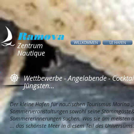
Ramova
WILLKOMMEN
LE HAFEN
Zentrum
Nautique
Wettbewerbe - Angelabende - Cocktai
Jüngsten...
Der kleine Hafen für nautischen Tourismus Marina „
Sommerveranstaltungen sowohl seine Stammgäste&nb
Sommererinnerungen suchen. Was sie am meisten ausz
... das schönste Meer in diesem Teil des Universums.