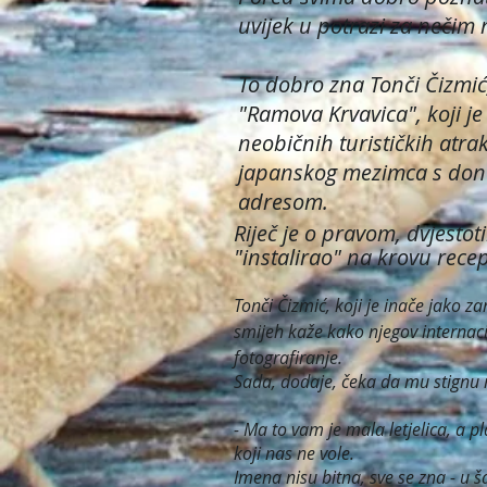
uvijek u potrazi za nečim 
To dobro zna Tonči Čizmić,
"Ramova Krvavica", koji je 
neobičnih turističkih atra
japanskog mezimca s do
adresom.
Riječ je o pravom, dvjesto
"instalirao" na krovu recep
Tonči Čizmić, koji je inače jako 
smijeh kaže kako njegov internaci
fotografiranje.
Sada, dodaje, čeka da mu stignu n
- Ma to vam je mala letjelica, a p
koji nas ne vole.
Imena nisu bitna, sve se zna - u š