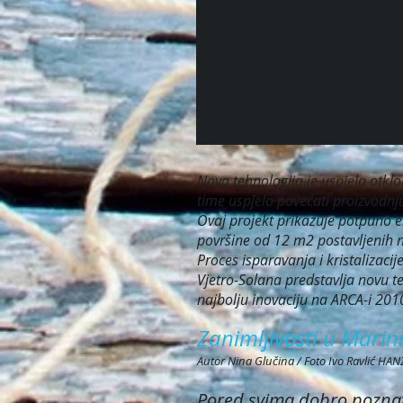
Nova tehnologija je uspjela otklo
time uspjelo povećati proizvodn
Ovaj projekt prikazuje potpuno 
površine od 12 m2 postavljenih 
Proces isparavanja i kristalizacij
Vjetro-Solana predstavlja novu te
najbolju inovaciju na ARCA-i 201
Zanimljivosti u Mari
Autor Nina Glučina / Foto Ivo Ravlić HA
Pored svima dobro poznatih