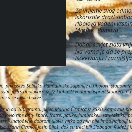
Za vrijeme svog odmo
iskoristite draži slob
ribolova vođeni vrsni
Marine "Ramova".
Dobar savjet zlata vrij
Na Vama je da se prep
iščekivanju i razmišlja
je prvenstvo Splitsko-dalmatinske županije u ribolovu štapom iz
ugostio je 65 ribolovaca iz 22 kluba. U vodama ispred Stobreča
 su se lovile bukve.
 šarun od 260 grama, plijen Marina Čizmića iz PŠRD Ramovaiz Krva
no lovio ribe dna- špare, fratre, pauke, lumbrake… Istu taktiku, p
vijere. Unatoč vrlo dobrom ulovu, nitko od njih nije imao najbolji
lkić, Marin Čizmić i Josip Biloš, dok su treći bili Slobodan Rudež i