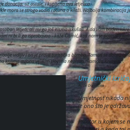
e donacija, uz ostale, i kupljena ova letjelica.
akle mora se strogo voditi računa o kilaži. Najbolja kombinacija 
posoban letjeti, ali mi ga još nismo iskušali. A da vam buden iskr
nam ni bi li ga isprobavao - kaže Čizmić, koji nam je pojasnio kak
ajbolje vidljiv i on je prava turistička bomba. Taman se dobro uk
 na krilima aviona velikim slovima napisati "Ramova Krvavica".
Umjetnički izrič
Autor Daneksen
Umjetnost nikada nij
je ono što je održava
Prostor u kojem se n
važnosti a kada taj 