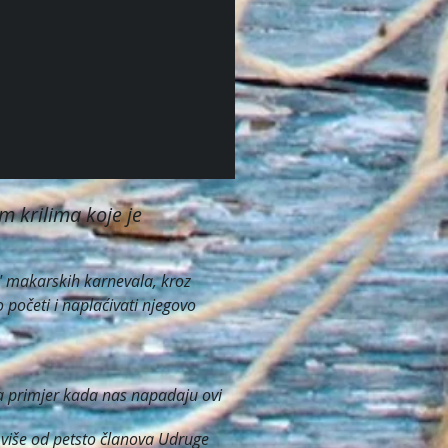
m krilima koje je
f" makarskih karnevala, kroz
 početi i naplaćivati njegovo
 na primjer kada nas napadaju ovi
k više od petsto članova Udruge