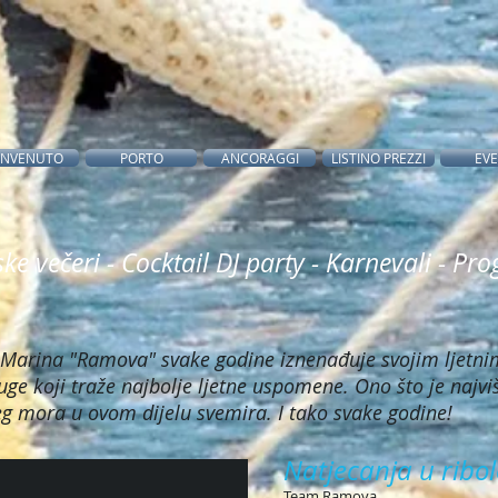
ENVENUTO
PORTO
ANCORAGGI
LISTINO PREZZI
EVE
ke večeri - Cocktail DJ party - Karnevali - Pr
 Marina "Ramova" svake godine iznenađuje svojim ljetni
ge koji traže najbolje ljetne uspomene. Ono što je najviše
pšeg mora u ovom dijelu svemira. I tako svake godine!
Natjecanja u ribol
Team Ramova