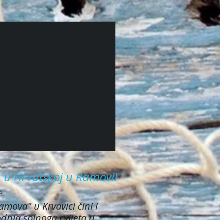
a u Hrvatskoj u Ramovi!
up
mova" u Krvavici čini i
dnja solnoga cvijeta u