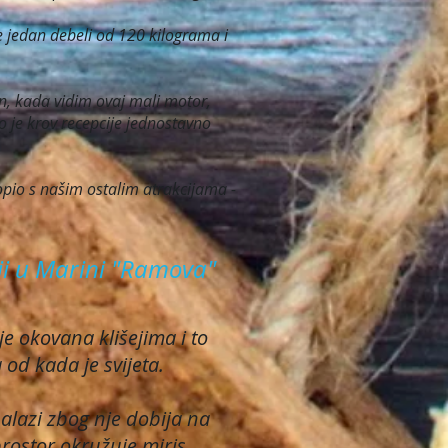
je jedan debeli od 120 kilograma i
en, kada vidim ovaj mali motor,
o je krov recepcije jednostavno
lopio s našim ostalim atrakcijama -
aji u Marini "Ramova"
e okovana klišejima i to
 od kada je svijeta.
alazi zbog nje dobija na
prostor okružuje miris