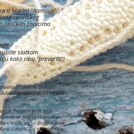
ra u Marini "Ramova"
odnog sportskog
m ribičkim znalcima
edi!
ustite slatkom
nju kako ribu "prevariti"!
 plovila za seniore. Domaćin
 na dubinama od 15 do 20 metara
cica. Prevario ga je blizu
okazalo se pogrešnu, imali su i
 ulov u brodu pa su druga mjesta
 Mario Luburić. Od svih njih su u