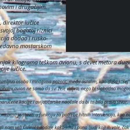
novim i drugačijim.
 direktor lučice
svojoj bogatoj riznici
kcija dodao i rusko-
nedavno mostarskom
tinjak kilograma teškom avionu, s devet metara dugi
cije lučice.
zanimljiva osoba i mnogima poznat, među ostalim, kao duša i "še
onalni avion ne samo da svi žele vidjeti, nego bi slobodno mogao
aručene kacige i avijatičarske naočale da bi to bila prava stvar.
laniramo je staviti u funkciju za potrebe hitnih intervencija, kao
ali nam veli Čizmić i dodaje kako ima i puno ljudi koji ih vole, ča