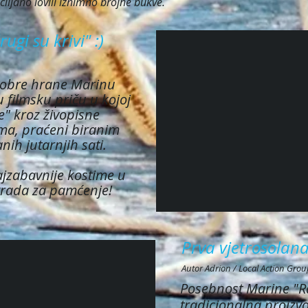
 ciljano lovili iznimno brojne bukve.
ugi su krivi" :)
 dobre hrane Marinu
 filmsku priču u kojoj
e" kroz živopisne
ima, praćeni biranim
ih jutarnjih sati.
najzabavnije kostime u
grada za pamćenje!
Prva vjetrosolan
Autor Adrion / Local Action Gro
Posebnost Marine "Ra
tradicionalna proizvo