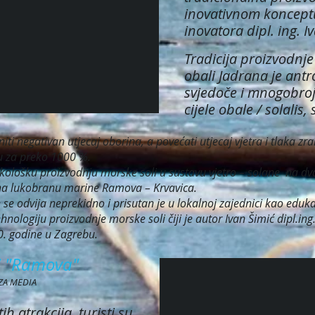
inovativnom konceptu
inovatora dipl. ing. I
Tradicija proizvodnje
obali Jadrana je ant
svjedoče i mnogobroj
cijele obale / solalis, 
niti negativan utjecaj oborina, a povećati utjecaj vjetra i tlaka z
ju za preko 1000 %.
ekološku proizvodnju morske soli u sustavu vjetro – solane na d
na lukobranu marine Ramova – Krvavica.
e se odvija neprekidno i prisutan je u lokalnoj zajednici kao edukati
hnologiju proizvodnje morske soli čiji je autor Ivan Šimić dipl.
0. godine u Zagrebu.
ni "Ramova"
NZA MEDIA
 atrakcija, turisti su