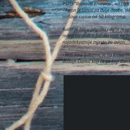
PŠRD "Ramova Krvavica", od čijih j
- Avion je samo za dvije osobe, d
mršava curica od 50 kilograma.
Avion je bio u pogonu i dalje je s
manji od onih u frižiderima, ne z
najadekvatnije mjesto za avion.
- Naš novi ljubimac je na krovu n
dodaje Čizmić koji će za koji dan