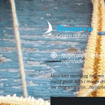
Ramova
B
Centro nautico
Natjecanja - Ribars
najmlađe...
Mala luka nautičkog turizma
stalne goste, tako i mnoge dru
Sve zbog istog cilja...najlje