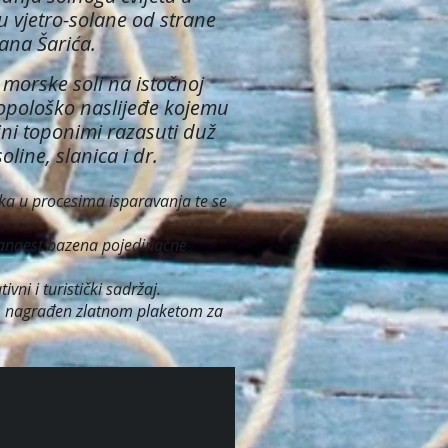
 vjetro-solane od strane
vana Šarića.
 morske soli na istočnoj
ropološko naslijeđe kojemu
ni toponimi razasuti duž
soline, slanica i dr.
raka u procesima isparavanja te se
vanaest bazena pojedinačne
vni i turistički sadržaj.
ing. nagrađen zlatnom plaketom za