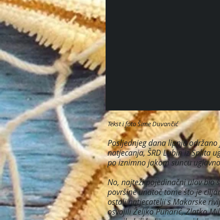
Tekst i foto Šime Duvančić
Posljednjeg dana lipnja održano 
natjecanja, ŠRD Lubin iz Splita 
po iznimno jakom suncu uglavnom
No, najteži pojedinačni ulov bio
površine unatoč tome što je cilja
ostali natjecatelji s Makarske ri
osvojili Željko Puharić, Zlatko Mi