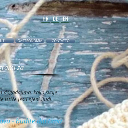
HR
DE
EN
NTI
GASTRONOMIA
CONTATTO
ogrami za
m događajima, kako svoje
 ističe jesu njeni ljudi.
ovu - budite dio tima