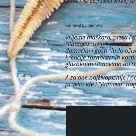
pravilu bili bolji samo oni koji su
"Život je maskenbal, dr
Karneval by Ramova
Vrijeme maškara, plesa i
"Ramova" uvijek pretvara u
domaćini i gosti "ludo oživ
kreacije raznoraznih kost
glazbenim ritmovima do ran
A za one najživopisnije i 
pravilu ide i "Ramova" na