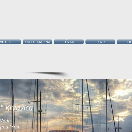
VÍTEJTE
YACHT MARINA
LŮŽKA
CENÍK
DĚ
" Krvavica
 Voda
gmail.com