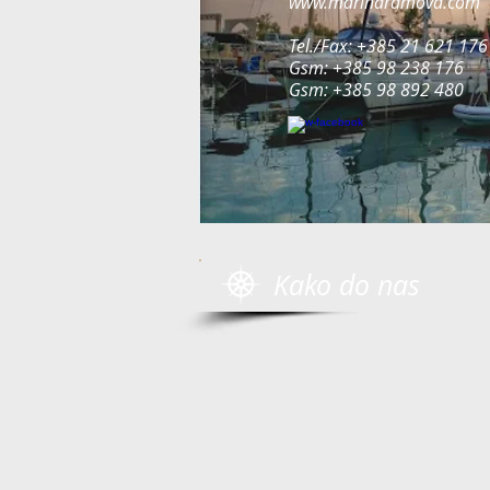
www.marinaramova.com
Tel./Fax: +385 21 621 176
Gsm: +385 98 238 176
Gsm: +385 98 892 480
Kako do nas