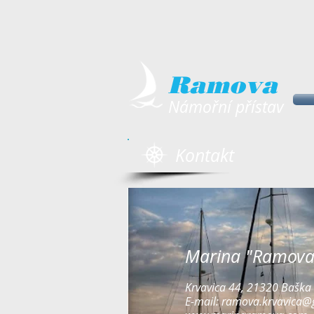
Ramova
Námořní přístav
Kontakt
Marina "Ramova
Krvavica 44, 21320 Baška
E-mail:
ramova.krvavica@