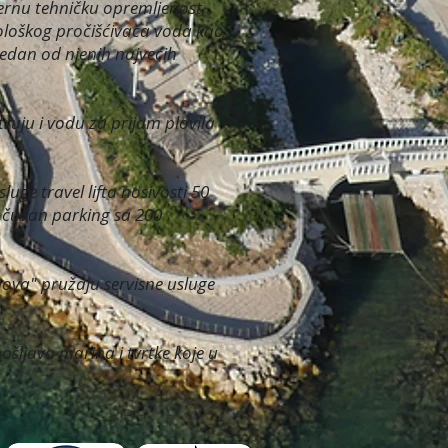
rnu tehničku opremljenost,
ološkog pročišćivača voda kao i
jedan od njenih najvećih
ruju i vodu za prijam plovila
uge travel lifta nosivosti 50
i čuvan parking sa 200
mova" pružaju servisne usluge
ošljava marina i tvrtke koje u