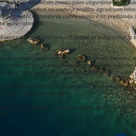
a "Ramova" nesebičnim investicijskim ulaganjima kroz mode
s posebnim naglaskom na uređenje prališta, izgradnjom tehn
ljava nautičke standarde zaštite okoliša a isti predstavlja 
ita mora i priobalja.
4 veza od čega 40 na kopnu i 15 gatova sa priključcima za st
ra.
ojoj se pružaju usluge vađenja brodova širine do 7 metara, usl
na, cjelodnevnu uslugu mornarsko-čuvarske službe, osiguran 
an marine "Ramova" sa konobom kapaciteta do 150 mjesta.
ske tvrtke koje u okvirima poslovne suradnje s marinom "Ra
ke usluge svim njenim gostima.
zvoj Krvavice vidljiv je i u broju od preko 50 osoba koje zap
ost.