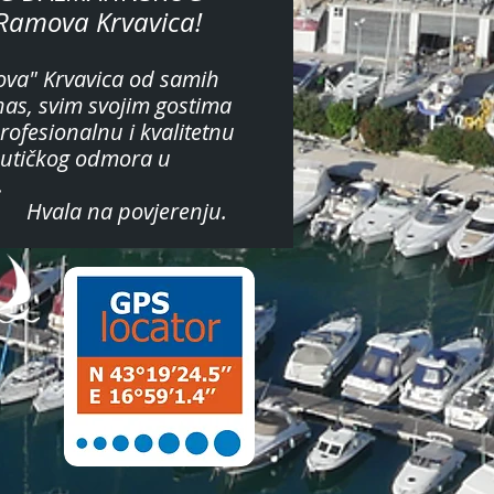
 Ramova Krvavica!
va" Krvavica od samih
as, svim svojim gostima
ofesionalnu i kvalitetnu
nautičkog odmora u
.
povjerenju.