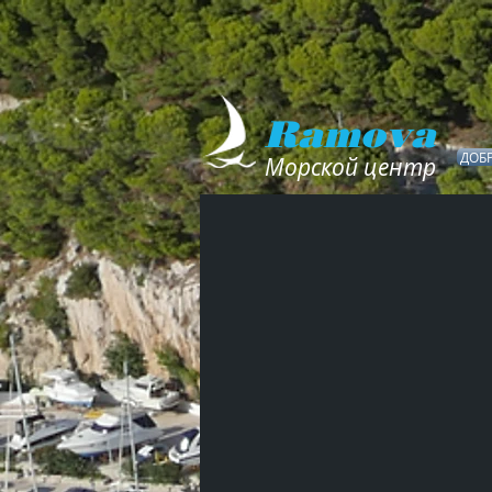
Ramova
ДОБ
Морской центр​