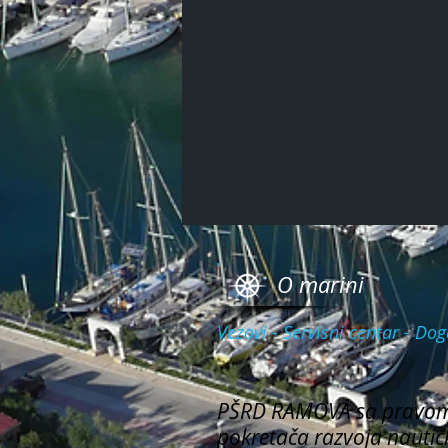
O marini
Vezovi - Servisni centar - D
PŠRD RAMOVA sa pravom 
pokretača razvoja nautič