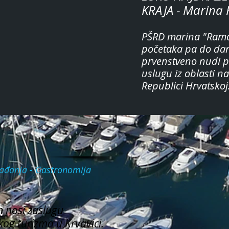
KRAJA - Marina
PŠRD marina "Ramo
početaka pa do dan
prvenstveno nudi pr
uslugu iz oblasti 
Republici Hrvatskoj
Hvala na 
ogađanja - Gastronomija
nosi zaslugu
kog turizma u Krvavici.