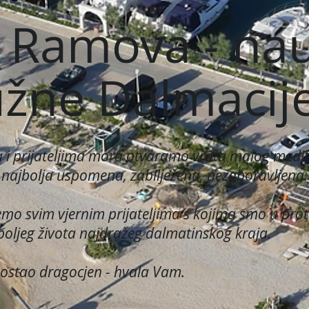
 Ramova - nau
užne Dalmacij
ima i prijateljima mora otvaramo vrata malog medi
najbolja uspomena, zabilježena, nezaboravljena.
mo svim vjernim prijateljima s kojima smo u pr
 boljeg života najdražeg dalmatinskog kraja.
i ostao dragocjen - hvala Vam.