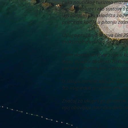
Luka nautičkog turizma marin
servisne usluge i eko sustave 
izgradnjom eko skladišta zadovo
prioriteta kad je u pitanju zašt
Usluga pružanja vezova čini 25
maksimalne veličine do 23 met
Osim vlastite servisne zone u k
tona, dizalice nosivosti 20 to
parkirnih mjesta kao i restor
U sklopu marine djeluju i vanj
što osigurava pružanje vrhuns
Značaj za ukupni gospodarski ra
njoj obavljaju nautičku djelatn