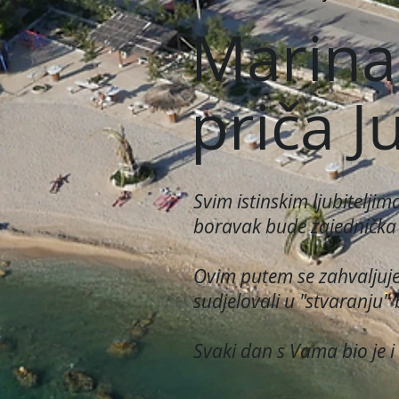
Marina
priča J
Svim istinskim ljubitelj
boravak bude zajednička 
Ovim putem se zahvaljuje
sudjelovali u "stvaranju"
Svaki dan s Vama bio je 