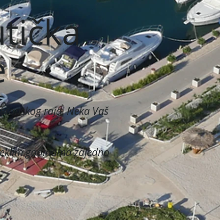
tička
e
teranskog raja. Neka Vaš
oteklim godinama zajedno