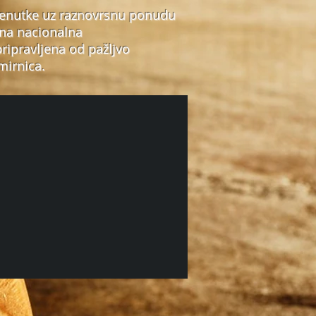
enutke uz raznovrsnu ponudu
sna nacionalna
pripravljena od pažljvo
mirnica.