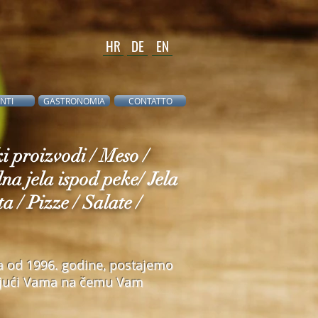
HR
DE
EN
NTI
GASTRONOMIA
CONTATTO
i proizvodi / Meso /
na jela ispod peke/ Jela
a / Pizze / Salate /
ja od 1996. godine, postajemo
jujući Vama na čemu Vam