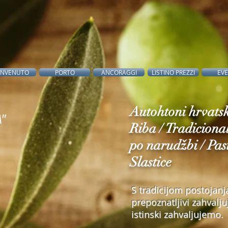
ENVENUTO
PORTO
ANCORAGGI
LISTINO PREZZI
EVE
Autohtoni hrvatsk
"
Riba / Tradicional
po narudžbi / Past
Slastice
S tradicijom postojan
prepoznatljivi zahval
istinski zahvaljujemo.