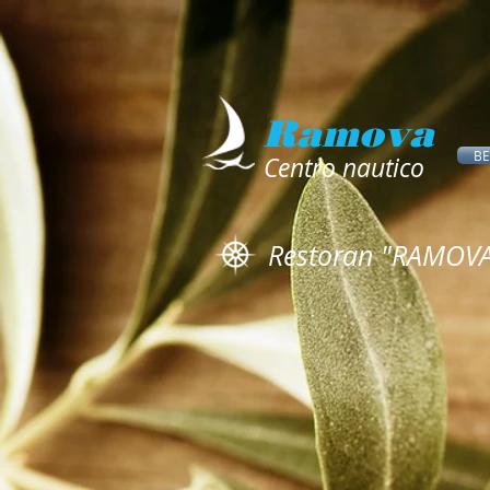
Ramova
B
Centro nautico
Restoran "RAMOVA