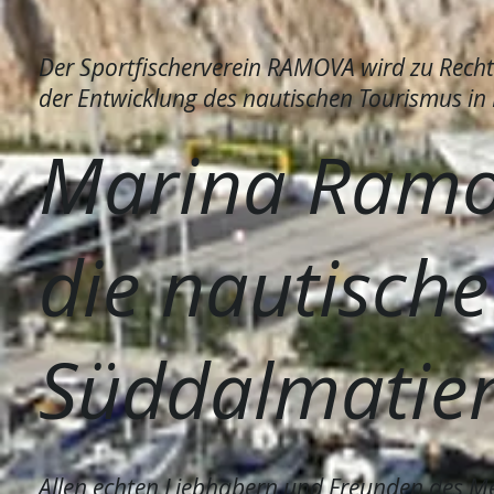
Der Sportfischerverein RAMOVA wird zu Recht
der Entwicklung des nautischen Tourismus in
Marina Ramo
die nautische
Süddalmatie
Allen echten Liebhabern und Freunden des Mee