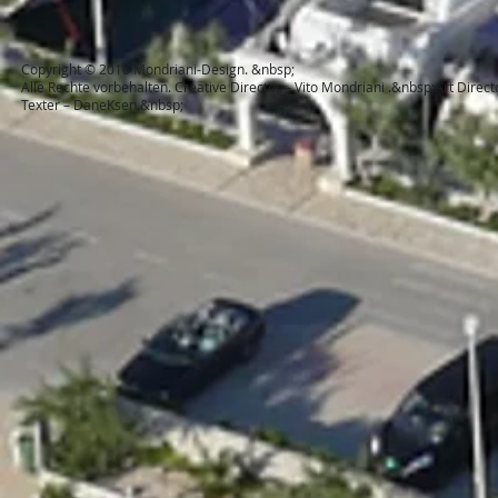
Copyright © 2016 Mondriani-Design. &nbsp;
Alle Rechte vorbehalten. Creative Director – Vito Mondriani .&nbsp;Art Dire
Texter – DaneKsen.&nbsp;