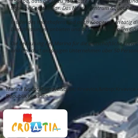
Konoba, dass bis zu zu 150 Gäste aufnehmen kann und 
sich eine Cocktail-Bar. Das Nautik-Zentrum &quot;Ramo
Insider des Yachthafens sind auch Kooperanten tätig 
Dienstleistungen anbieten und auf diese Weise allen Gä
Die Bedeutung der Marina für die wirtschaftliche Entwi
und den dort ansässigen Unternehmen über 50 Personen
Marina &quot;Ramova&quot; Krvavica,&nbsp;Krvavica 
Republik Kroatien.