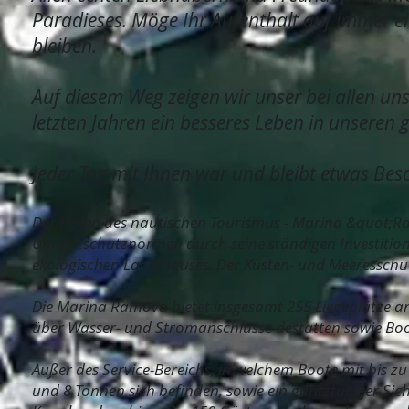
Paradieses. Möge Ihr Aufenthalt auf immer e
bleiben.
Auf diesem Weg zeigen wir unser bei allen u
letzten Jahren ein besseres Leben in unseren
Jeder Tag mit Ihnen war und bleibt etwas Bes
Der Hafen des nautischen Tourismus - Marina &quot;Ra
Umweltschutznormen durch seine ständigen Investition
ekologischen Lagerhauses. Der Küsten- und Meeresschut
Die Marina Ramova bietet insgesamt 255 Liegeplätze an
über Wasser- und Stromanschlüsse destatten sowie Bo
Außer des Service-Bereichs, in welchem Boote mit bis z
und 8 Tonnen sich befinden, sowie ein gantztägiger Sich